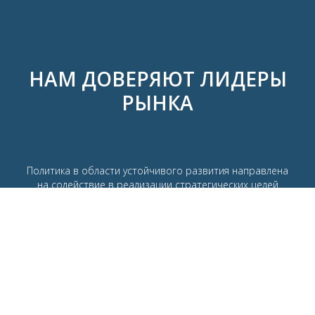
НАМ ДОВЕРЯЮТ ЛИДЕРЫ
РЫНКА
Политика в области устойчивого развития направлена
на содействие в реализации стратегических целей
компании, поскольку их достижение возможно только при
условии строгого соблюдения высоких стандартов
экологической и промышленной безопасности, социальной
ответственности и корпоративного управления.